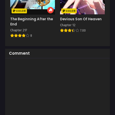
COLOR
COLOR
The Beginning After the
Devious Son Of Heaven
End
Chapter 12
Chapter 217
7.00
8
Comment