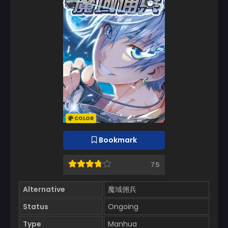
COLOR
Bookmark
7.5
Alternative
魔域佣兵
Status
Ongoing
Type
Manhua