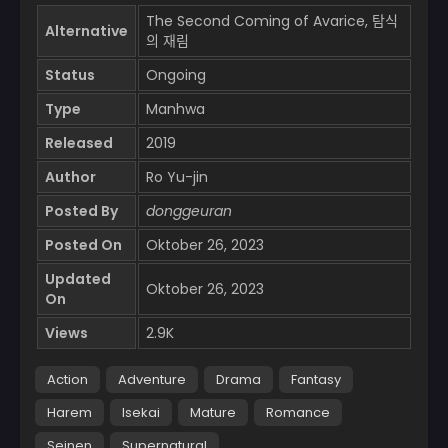
The Second Coming of Avarice, 탐식
Alternative
의 재림
Status
Ongoing
Type
Manhwa
Released
2019
Author
Ro Yu-jin
Posted By
donggeuran
Posted On
Oktober 26, 2023
Updated
Oktober 26, 2023
On
Views
2.9K
Action
Adventure
Drama
Fantasy
Harem
Isekai
Mature
Romance
Seinen
Supernatural