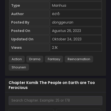
Type
Manhua
Author
éä¹å·
Posted By
donggeuran
Posted On
Agustus 26, 2023
Updated On
Oktober 24, 2023
Views
2.1K
Action
Drama
Fantasy
Reincarnation
Shounen
Chapter Komik The People on Earth are Too
Ferocious